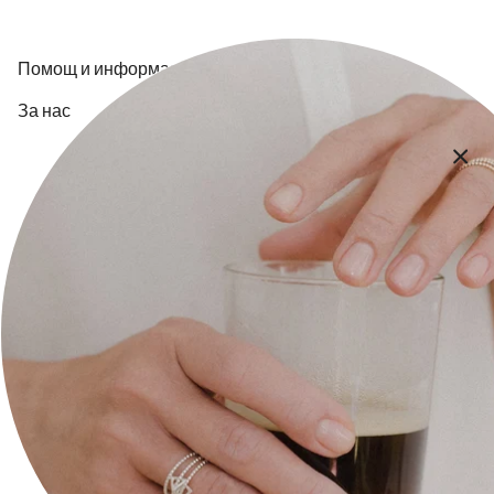
Помощ и информация
За нас
Контакт
Плащане и доставка
Общи Условия
Политика за поверителност
Икономическа обосновка
Следете ни на:
Facebook
Instagram