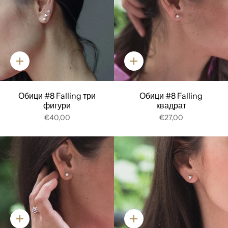
Добави
Добави
Обици #8 Falling три
Обици #8 Falling
фигури
квадрат
€40,00
€27,00
Добави
Добави