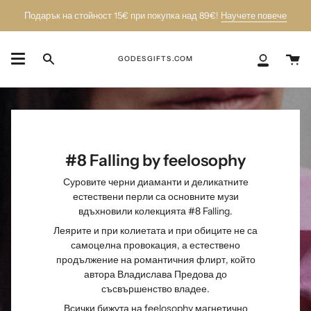
Пропусни
Подарък на стойност 15€ при покупка над 89€!
Научете повече
К
GODESGIFTS.COM
Търси
Моят
акаунт
#8 Falling by feelosophy
Суровите черни диаманти и деликатните
естествени перли са основните музи
вдъхновили колекцията #8 Falling.
Леярите и при колиетата и при обиците не са
самоцелна провокация, а естествено
продължение на романтичния флирт, който
автора Владислава Предова до
съсвършенство владее.
Всички бижута на feelosophy магнетично