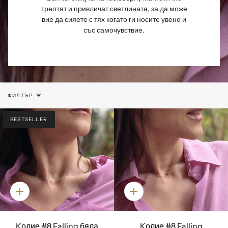
трептят и привличат светлината, за да може
вие да сияете с тях когато ги носите увено и
със самочувствие.
ФИЛТЪР
BESTSELLER
Добави
Добави
Kолие #8 Falling бяла
Kолие #8 Falling