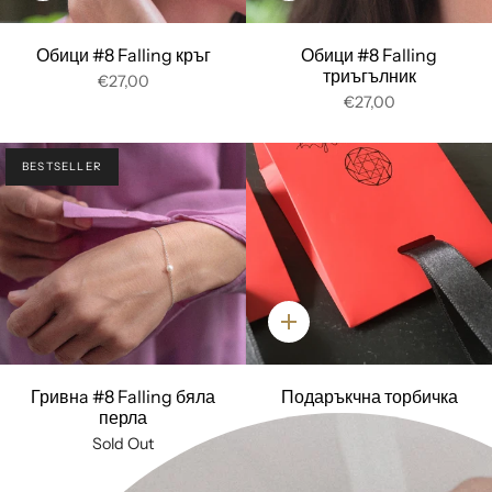
Обици #8 Falling кръг
Обици #8 Falling
триъгълник
€27,00
€27,00
BESTSELLER
Добави
Гривнa #8 Falling бяла
Подаръкчна торбичка
перла
€3,00
Sold Out