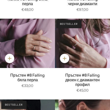
перла
черни диаманти
€48,00
€97,00
BESTSELLER
Добави
Добави
Пръстен #8 Falling
Пръстен #8 Falling
бяла перла
двоен с диамантен
профил
€33,00
€45,00
BESTSELLER