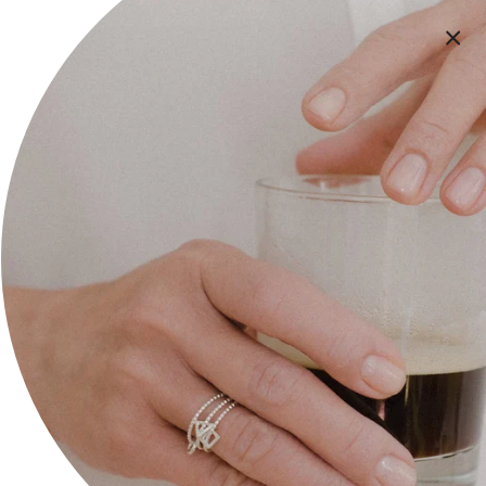
Помощ и информация
За нас
Контакт
Плащане и доставка
Общи Условия
Политика за поверителност
Икономическа обосновка
Следете ни на:
Facebook
Instagram