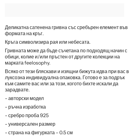
Деликатна сатенена гривнa със сребърен елемент във
формата на кръг.
Кръга символизира рая или небесата.
Гривната може да бъде съчетана по подходящ начин с
обици, колие и/или пръстен от другите колекции на
марката feelosophy.
Всяко от тези бляскави и изящни бижута идва при вас в
луксозна индивидуална опаковка. Готово е за подрък
към самите вас или за този, когото бихте искали да
зарадвате.
- авторски модел
- ръчна изработка
- сребро проба 925
- универсален размер
- страна на фигурката – 0.5 см