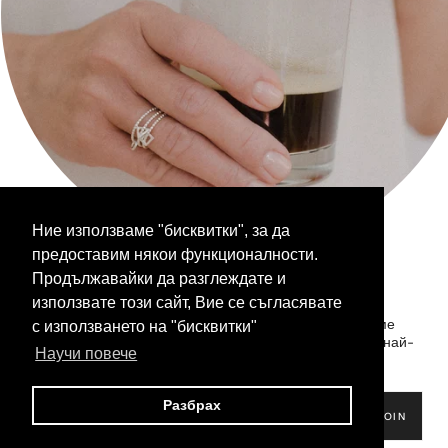
Следете ни на:
Facebook
Instagram
Бюлетин
Ние използваме "бисквитки", за да
Бъдете вътрешен човек
предоставим някои функционалности.
JOIN THE CLUB
Продължавайки да разглеждате и
Бъди вътрешен човек!
използвате този сайт, Вие се съгласявате
Абонирай се за нашия бюлетин, за да ти изпращаме
с използването на "бисквитки"
ВКЛЮЧИ СЕ
любовни бележки с актуална информация за нашите най-
Научи повече
нови колекции и неустоими предложения!
Разбрах
JOIN