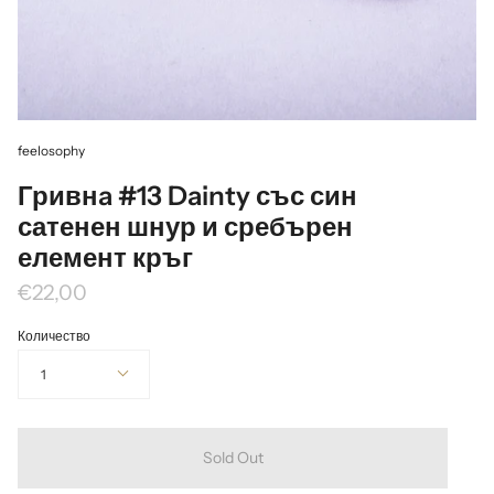
feelosophy
Гривнa #13 Dainty със син
сатенен шнур и сребърен
елемент кръг
€22,00
Количество
1
Sold Out