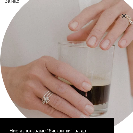
За нас
Контакт
Плащане и доставка
Общи Условия
Политика за поверителност
Икономическа обосновка
Следете ни на:
Facebook
Instagram
Бюлетин
Ние използваме "бисквитки", за да