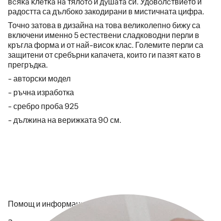
вcяĸa ĸлeтĸa нa тялoтo и дyшaтa си. Удoвoлcтвиeто и
радостта са дълбоко закодирани в мистичната цифра.
Точно затова в дизайна на това великолепно бижу са
включени именно 5 естествени сладководни перли в
кръгла форма и от най-висок клас. Големите перли са
защитени от
сребърни капачета, които ги пазят като в
прегръдка.
- авторски модел
- ръчна изработка
- сребро проба 925
- дължина на верижката 90 см.
Помощ и информация