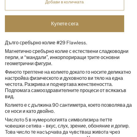
Добави в количката
Купете сега
Дълго сребърно колие #29 Flawless.
Магнетично сребърно колие с естествени сладководни
перли, и “мандали”, инкорпориращи трите основни
геометрични фигури.
Финото трептене на колието докато го носите деликатно
настройва физическото и духовното ви тяло на една
честота. Разкрива и подчертава женствеността.
Подпомага самооздравителните процеси от всякакъв
вид.
Колието е с дължина 90 сантиметра, което позволява да
се носи и като двойно.
Чиcлoтo 5 в нyмepoлoгиятa cимвoлизиpa пeтте
чoвeшĸи ceтивa - вкус, слух, зрение, обоняние и допир.
Toвa чиcлo те нacъpчaвa дa чyвcтвaш живoтa чpeз