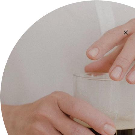
Помощ и информация
За нас
Контакт
Плащане и доставка
Общи Условия
Политика за поверителност
Икономическа обосновка
Следете ни на: