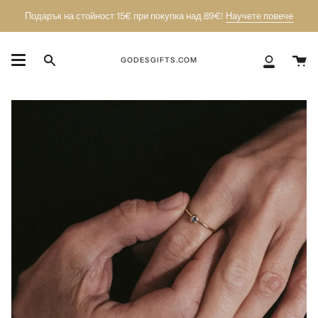
Пропусни
Подарък на стойност 15€ при покупка над 89€!
Научете повече
К
GODESGIFTS.COM
Търси
Моят
акаунт