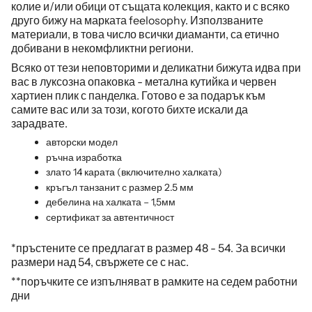
колие и/или обици от същата колекция, както и с всяко
друго бижу на марката feelosophy. Използваните
материали, в това число всички диаманти, са етично
добивани в некомфликтни региони.
Всяко от тези неповторими и деликатни бижута идва при
вас в луксозна опаковка - метална кутийка и червен
хартиен плик с панделка. Готово е за подарък към
самите вас или за този, когото бихте искали да
зарадвате.
авторски модел
ръчна изработка
злато 14 карата (включително халката)
кръгъл танзанит с размер 2.5 мм
дебелина на халката – 1,5мм
сертификат за автентичност
*пръстените се предлагат в размер 48 - 54. За всички
размери над 54, свържете се с нас.
**поръчките се изпълняват в рамките на седем работни
дни