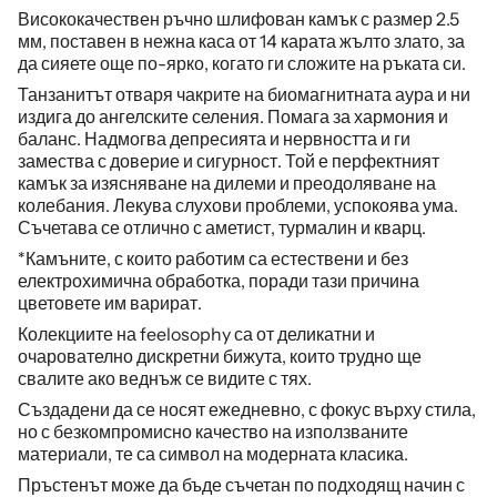
Висококачествен ръчно шлифован камък с размер 2.5
мм, поставен в нежна каса от 14 карата жълто злато, за
да сияете още по-ярко, когато ги сложите на ръката си.
Танзанитът отваря чакрите на биомагнитната аура и ни
издига до ангелските селения. Помага за хармония и
баланс. Надмогва депресията и нервността и ги
замества с доверие и сигурност. Той е перфектният
камък за изясняване на дилеми и преодоляване на
колебания. Лекува слухови проблеми, успокоява ума.
Съчетава се отлично с аметист, турмалин и кварц.
*Камъните, с които работим са естествени и без
електрохимична обработка, поради тази причина
цветовете им варират.
Колекциите на feelosophy са от деликатни и
очарователно дискретни бижута, които трудно ще
свалите ако веднъж се видите с тях.
Създадени да се носят ежедневно, с фокус върху стила,
но с безкомпромисно качество на използваните
материали, те са символ на модерната класика.
Пръстенът може да бъде съчетан по подходящ начин с