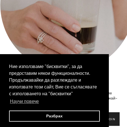
Следете ни на:
Facebook
Instagram
Бюлетин
Ние използваме "бисквитки", за да
Бъдете вътрешен човек
предоставим някои функционалности.
JOIN THE CLUB
Продължавайки да разглеждате и
Бъди вътрешен човек!
използвате този сайт, Вие се съгласявате
Абонирай се за нашия бюлетин, за да ти изпращаме
с използването на "бисквитки"
ВКЛЮЧИ СЕ
любовни бележки с актуална информация за нашите най-
Научи повече
нови колекции и неустоими предложения!
Разбрах
JOIN