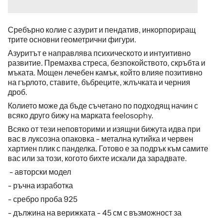
Сребърно колие с азурит
и
пендатив, инкорпориращ
трите основни геометрични фигури.
Азуритът е направлява психическото и интуитивно
развитие. Премахва стреса, безпокойството, скръбта и
мъката. Мощен лечебен камък, който влияе позитивно
на гърлото, ставите, бъбреците, жлъчката и черния
дроб.
Колието може да бъде съчетано по подходящ начин с
всяко друго бижу на марката feelosophy.
Всяко от тези неповторими и изящни бижута идва при
вас в луксозна опаковка - метална кутийка и червен
хартиен плик с панделка. Готово е за подрък към самите
вас или за този, когото бихте искали да зарадвате.
- авторски модел
- ръчна изработка
- сребро проба 925
- д
ължина на верижката - 45 см с възможност за