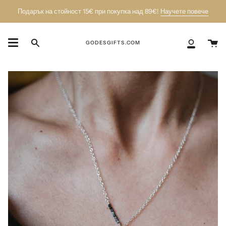
Пропусни
Подарък на стойност 15€ при покупка над 89€!
Научете повече
К
GODESGIFTS.COM
Търси
Моят
акаунт