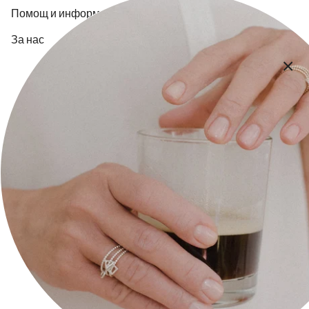
Помощ и информация
За нас
Контакт
Плащане и доставка
Общи Условия
Политика за поверителност
Икономическа обосновка
Следете ни на:
Facebook
Instagram