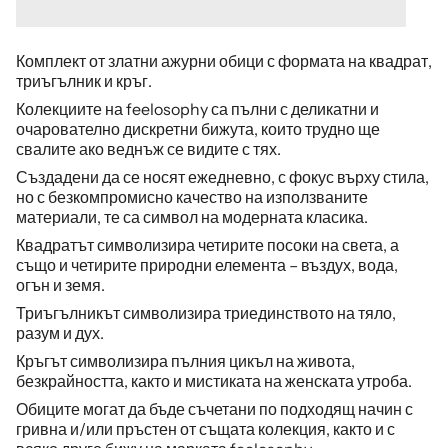
Комплект от златни ажурни обици с формата на квадрат,
триъгълник и кръг.
Колекциите на feelosophy са пълни с деликатни и
очарователно дискретни бижута, които трудно ще
свалите ако веднъж се видите с тях.
Създадени да се носят ежедневно, с фокус върху стила,
но с безкомпромисно качество на използваните
материали, те са символ на модерната класика.
Квадратът символизира четирите посоки на света, а
също и четирите природни елемента – въздух, вода,
огън и земя.
Триъгълникът символизира триединството на тяло,
разум и дух.
Кръгът символизира пълния цикъл на живота,
безкрайността, както и мистиката на женската утроба.
Обиците могат да бъде съчетани по подходящ начин с
гривна и/или пръстен от същата колекция, както и с