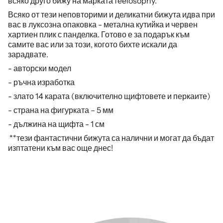
всяко друго бижу на марката feelosophy.
Всяко от тези неповторими и деликатни бижута идва при
вас в луксозна опаковка - метална кутийка и червен
хартиен плик с панделка. Готово е за подарък към
самите вас или за този, когото бихте искали да
зарадвате.
- авторски модел
- ръчна изработка
- злато 14 карата (включително щифтовете и перкаите)
- страна на фигурката – 5 мм
- дължина на щифта - 1 см
**тези фантастични бижута са налични и могат да бъдат
изптатени към вас още днес!