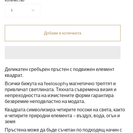
Количество
1
Добави в количката
Деликатен сребърен пръстен с подвижен елемент
квадрат.
Всички бижута на feelosophy магнетично трептят и
привличат светлината. Тяхната съвремена визия и
непреходността на изчистените форми гарантира
безвремие неподвластно на модата.
Квадрата символизира четирите посоки на света, както
и четирите природни елемента – въздух, вода, огън и
земя
Пръстена може да бъде съчетан по подходящ начин с