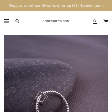
Пропусни
Подарък на стойност 15€ при покупка над 89€!
Научете повече
К
GODESGIFTS.COM
Търси
Моят
акаунт