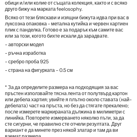
обици и/или колие от същата колекция, както и с всяко
друго бижу на марката feelosophy.
Всяко от тези бляскави и изящни бижута идва при вас в
луксозна опаковка - метална кутийка и червен хартиен
плик с панделка. Готово е за подарък към самите вас
или за този, когото бихте искали да зарадвате.
- авторски модел
- ръчна изработка
- сребро проба 925
- страна на фигурката – 0.5 см
*
За да определите размера на подходящия за вас
пръстен използвайте тясна лента от полутвърд картон
или дебела хартия; увийте я плътно около ставата (най-
дебелата) част на пръста, но без да стягате прекалено;
после измерете маркираната дължина в милиметри с
линийка. Повторете измерването няколко пъти, за да
сте сигурни, че правилно сте отчели резултата. Друг
вариант е да минете през някой златар и там да ви
вземат размера.