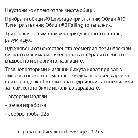
Неустоим комплект
от
три чифта
обици:
Прибрани обици #9 Leverage триъгълник;
О
бици #10
Tune триъгълник;
Обици #8 Falling триъгълник.
Триъгълникът символизира триединството на тяло,
разум и дух.
Вдъхновени от божествената геометрия, тези бляскави
бижута в минималистичен стил са събрали в себе си
мъдростта и енергията на знаците.
Т
ези неповторими и изящни бижута идват при вас в
луксозна опаковка - метална кутийка и червен хартиен
плик с панделка. Готови са за подрък към самите вас или
за този, когото бихте искали да зарадвате.
- авторски модели
- ръчна изработка
- сребро проба 925
- страна на фигурката Leverage – 1.2 см