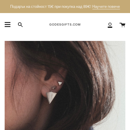
Пропусни
Подарък на стойност 15€ при покупка над 89€!
Научете повече
К
GODESGIFTS.COM
Търси
Моят
акаунт