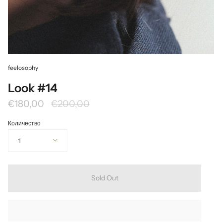
feelosophy
Look #14
Редовна
€180,00
€200,00
цена
Количество
1
Sold Out