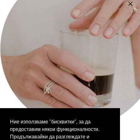
Плащане и доставка
Общи Условия
Политика за поверителност
Икономическа обосновка
Следете ни на:
Facebook
Instagram
Бюлетин
Ние използваме "бисквитки", за да
Бъдете вътрешен човек
предоставим някои функционалности.
JOIN THE CLUB
Продължавайки да разглеждате и